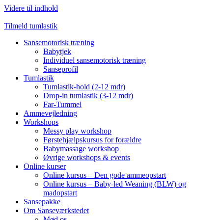
Videre til indhold
Tilmeld tumlastik
Sansemotorisk træning
Babytjek
Individuel sansemotorisk træning
Sanseprofil
Tumlastik
Tumlastik-hold (2-12 mdr)
Drop-in tumlastik (3-12 mdr)
Far-Tummel
Ammevejledning
Workshops
Messy play workshop
Førstehjælpskursus for forældre
Babymassage workshop
Øvrige workshops & events
Online kurser
Online kursus – Den gode ammeopstart
Online kursus – Baby-led Weaning (BLW) og
madopstart
Sansepakke
Om Sanseværkstedet
Mød os