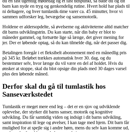
du en fast ugentlig mødedag og et fast tidspunkt, så både du og dit
barn kan nyde en tryg og genkendelig rutine. Hvert hold har plads til
ni deltagere, og hver tumlastik-time varer ca. 45 minutter, hvor vi
sammen udforsker leg, bevægelse og sansemotorik.
Holdene er aldersopdelte, så øvelserne og aktiviteterne altid matcher
dit barns udviklingstrin. Du kan starte, når din baby er blot to
måneder gammel, og fortsætte lige så længe, det giver mening for
jer. Der er løbende optag, så du kan tilmelde dig, når det passer dig.
Betalingen foregår i et fleksibelt abonnement med en månedlig pris
på 345 kr. Beløbet trækkes automatisk hver 30. dag, og du
bestemmer selv, hvor længe du vil være en del af holdet. Hvis du
ønsker at stoppe, skal du blot opsige din plads med 30 dages varsel
plus den løbende måned.
Derfor skal du gå til tumlastik hos
Sanseværkstedet
Tumlastik er meget mere end leg – det er en sjov og udviklende
oplevelse, der styrker dit barns sanser, motorik og kognitive
udvikling. Du får samtidig viden og indsigt i dit barns udvikling,
samt inspiration til lege og øvelser, I kan tage med hjem. Dit barn får
mulighed for at spejle sig i andre børn, mens du selv kan komme ud,