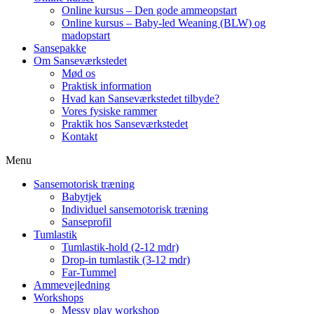
Online kursus – Den gode ammeopstart
Online kursus – Baby-led Weaning (BLW) og
madopstart
Sansepakke
Om Sanseværkstedet
Mød os
Praktisk information
Hvad kan Sanseværkstedet tilbyde?
Vores fysiske rammer
Praktik hos Sanseværkstedet
Kontakt
Menu
Sansemotorisk træning
Babytjek
Individuel sansemotorisk træning
Sanseprofil
Tumlastik
Tumlastik-hold (2-12 mdr)
Drop-in tumlastik (3-12 mdr)
Far-Tummel
Ammevejledning
Workshops
Messy play workshop