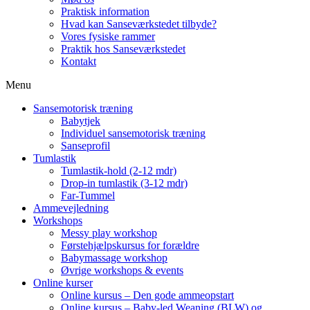
Praktisk information
Hvad kan Sanseværkstedet tilbyde?
Vores fysiske rammer
Praktik hos Sanseværkstedet
Kontakt
Menu
Sansemotorisk træning
Babytjek
Individuel sansemotorisk træning
Sanseprofil
Tumlastik
Tumlastik-hold (2-12 mdr)
Drop-in tumlastik (3-12 mdr)
Far-Tummel
Ammevejledning
Workshops
Messy play workshop
Førstehjælpskursus for forældre
Babymassage workshop
Øvrige workshops & events
Online kurser
Online kursus – Den gode ammeopstart
Online kursus – Baby-led Weaning (BLW) og