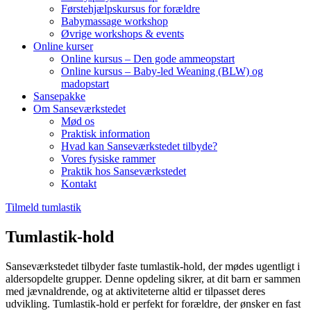
Førstehjælpskursus for forældre
Babymassage workshop
Øvrige workshops & events
Online kurser
Online kursus – Den gode ammeopstart
Online kursus – Baby-led Weaning (BLW) og
madopstart
Sansepakke
Om Sanseværkstedet
Mød os
Praktisk information
Hvad kan Sanseværkstedet tilbyde?
Vores fysiske rammer
Praktik hos Sanseværkstedet
Kontakt
Tilmeld tumlastik
Tumlastik-hold
Sanseværkstedet tilbyder faste tumlastik-hold, der mødes ugentligt i
aldersopdelte grupper. Denne opdeling sikrer, at dit barn er sammen
med jævnaldrende, og at aktiviteterne altid er tilpasset deres
udvikling. Tumlastik-hold er perfekt for forældre, der ønsker en fast