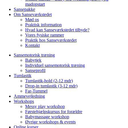
madopstart
Sansepakke
Om Sanseværkstedet
Mød os
Praktisk information
Hvad kan Sanseværkstedet tilbyde?
Vores fysiske rammer
Praktik hos Sanseværkstedet
Kontakt
Sansemotorisk træning
Babytjek
Individuel sansemotorisk træning
Sanseprofil
Tumlastik
Tumlastik-hold (2-12 mdr)
Drop-in tumlastik (3-12 mdr)
Far-Tummel
Ammevejledning
Workshops
Messy play workshop
Førstehjælpskursus for forældre
Babymassage workshop
Øvrige workshops & events
Online kurser