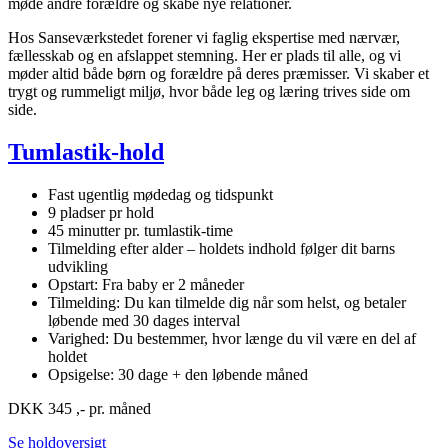
møde andre forældre og skabe nye relationer.
Hos Sanseværkstedet forener vi faglig ekspertise med nærvær,
fællesskab og en afslappet stemning. Her er plads til alle, og vi
møder altid både børn og forældre på deres præmisser. Vi skaber et
trygt og rummeligt miljø, hvor både leg og læring trives side om
side.
Tumlastik-hold
Fast ugentlig mødedag og tidspunkt
9 pladser pr hold
45 minutter pr. tumlastik-time
Tilmelding efter alder – holdets indhold følger dit barns
udvikling
Opstart: Fra baby er 2 måneder
Tilmelding: Du kan tilmelde dig når som helst, og betaler
løbende med 30 dages interval
Varighed: Du bestemmer, hvor længe du vil være en del af
holdet
Opsigelse: 30 dage + den løbende måned
DKK 345 ,- pr. måned
Se holdoversigt