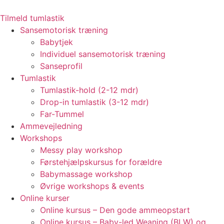
Videre
til
Tilmeld tumlastik
indhold
Sansemotorisk træning
Babytjek
Individuel sansemotorisk træning
Sanseprofil
Tumlastik
Tumlastik-hold (2-12 mdr)
Drop-in tumlastik (3-12 mdr)
Far-Tummel
Ammevejledning
Workshops
Messy play workshop
Førstehjælpskursus for forældre
Babymassage workshop
Øvrige workshops & events
Online kurser
Online kursus – Den gode ammeopstart
Online kursus – Baby-led Weaning (BLW) og